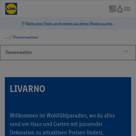
/
Themenwelten
Themenwelten
Alpengut
Ein gutes Stück Heimat
LIVARNO
Wiesentaler
Foodblogger Inspiration
Frische Vielfalt
Grillen
Der Weg vom Feld in die Filiale
Willkommen im Wohlfühlparadies, wo du alles
Bieraktion
Ernährungsexpertin erklärt
Welcher Grill passt zu mir
rund um Haus und Garten mit passender
Dekoration zu attraktiven Preisen findest.
Sonnencreme & Sonnenschutz
Tipps und Tricks
Alles rund ums Fleisch