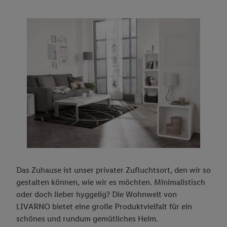
Livarno
Glutenfreie Nudeln
Ostern
Weinregionen - Burgenland
Esmara
Glutenunverträglichkeit
Muttertag und Vatertag
CRIVIT
Back to school
Lupilu
Halloween
Functional Training
Weihnachten
Tipps von einer Fitnesstrainerin
Halloween-Kürbis schnitzen
Silvester
Das Zuhause ist unser privater Zufluchtsort, den wir so
gestalten können, wie wir es möchten. Minimalistisch
oder doch lieber hyggelig? Die Wohnwelt von
LIVARNO bietet eine große Produktvielfalt für ein
schönes und rundum gemütliches Heim.