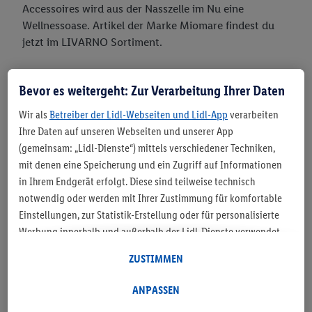
Accessoires wird aus der Nasszelle im Nu eine
Wellnessoase. Artikel der Marke Miomare findest du
jetzt im LIVARNO Sortiment.
Bevor es weitergeht: Zur Verarbeitung Ihrer Daten
Wir als
Betreiber der Lidl-Webseiten und Lidl-App
verarbeiten
BADTEXTILIEN – Wohnlichkeit für
Ihre Daten auf unseren Webseiten und unserer App
das Bad
(gemeinsam: „Lidl-Dienste“) mittels verschiedener Techniken,
mit denen eine Speicherung und ein Zugriff auf Informationen
in Ihrem Endgerät erfolgt. Diese sind teilweise technisch
notwendig oder werden mit Ihrer Zustimmung für komfortable
Einstellungen, zur Statistik-Erstellung oder für personalisierte
Werbung innerhalb und außerhalb der Lidl-Dienste verwendet.
Sofern Sie Teilnehmer des Lidl Plus-Programms sind, werden für
ZUSTIMMEN
diese Zwecke auch Daten aus Ihrem Filial-Kaufverhalten
verarbeitet. Unter „Anpassen“ können Sie einzelne
ANPASSEN
Verwendungszwecke zulassen und weitere Angaben zu den