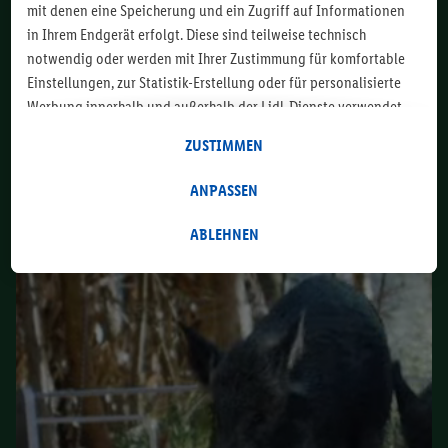
mit denen eine Speicherung und ein Zugriff auf Informationen
ausgewählten Erdnüsse umhüllt, verleiht jeder
in Ihrem Endgerät erfolgt. Diese sind teilweise technisch
Situation den passenden Crunch.
notwendig oder werden mit Ihrer Zustimmung für komfortable
Einstellungen, zur Statistik-Erstellung oder für personalisierte
Werbung innerhalb und außerhalb der Lidl-Dienste verwendet.
Sofern Sie Teilnehmer des Lidl Plus-Programms sind, werden für
ZUSTIMMEN
diese Zwecke auch Daten aus Ihrem Filial-Kaufverhalten
verarbeitet. Unter „Anpassen“ können Sie einzelne
ANPASSEN
Verwendungszwecke zulassen und weitere Angaben zu den
Datenverarbeitungen finden. Durch einen Klick auf „Ablehnen“
ABLEHNEN
können Sie nur den Einsatz notwendiger Techniken zulassen.
Durch einen Klick auf „Zustimmen“ stimmen Sie allen
Verarbeitungen zu sämtlichen vorgenannten Zwecken zu.
Weitere Informationen, auch zur Speicherdauer der Daten und
zu Ihrem Recht, Ihre Einwilligung jederzeit mit Wirkung für die
Zukunft zu widerrufen, finden Sie in unseren
Datenschutzbestimmungen
.
Die Impressen finden Sie hier.