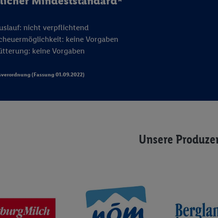
licher Mindeststandard*
uslauf: nicht verpflichtend
cheuermöglichkeit: keine Vorgaben
ütterung: keine Vorgaben
sverordnung (Fassung 01.09.2022)
Unsere Produze