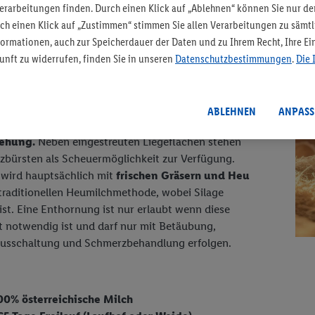
rarbeitungen finden. Durch einen Klick auf „Ablehnen“ können Sie nur de
rch einen Klick auf „Zustimmen“ stimmen Sie allen Verarbeitungen zu säm
hkuh
ormationen, auch zur Speicherdauer der Daten und zu Ihrem Recht, Ihre Ein
unft zu widerrufen, finden Sie in unseren
Datenschutzbestimmungen
.
Die 
FAIRanwortung fürs Tier“ Milchkühen ist
altung verboten. Die Kühe genießen
365 Tage im
lauf
und leben auf kleinstrukturierten Bauernhöfen
ABLEHNEN
ANPASS
schnittlich 20 Milchkühen in einer
engen Mensch-
iehung.
Neben eingestreuten Liegeflächen stehen
zbürsten als Scheuermöglichkeit zur Verfügung.
 wird hauptsächlich mit
frischen Gräsern und Heu
traditionellen Heumilchmethode, wobei Silage
ist. Eine Enthornung ist nur erlaubt wenn diese
 notwendig ist und darf nur mit Betäubung,
usschaltung und Schmerzbehandlung erfolgen.
00% österreichische Milch