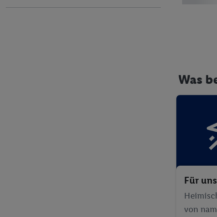
Silvester
Tipps von einer Fitnesstrainerin
Was be
Für uns
Heimisch
von nam