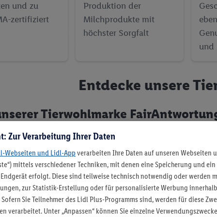
ten und zu
Produktion der
Gesc
-zertifiziert
Milchprodukte mit
eben
höchster Sorgfalt
Genu
und 
Entdecke unsere Tie
unserer Tierwohlmarke FairAntwortung
Haltung und Füt
t: Zur Verarbeitung Ihrer Daten
dl-Webseiten und Lidl-App
verarbeiten Ihre Daten auf unseren Webseiten 
te“) mittels verschiedener Techniken, mit denen eine Speicherung und ein 
Endgerät erfolgt. Diese sind teilweise technisch notwendig oder werden 
lungen, zur Statistik-Erstellung oder für personalisierte Werbung innerhal
 Sofern Sie Teilnehmer des Lidl Plus-Programms sind, werden für diese Zw
lten verarbeitet. Unter „Anpassen“ können Sie einzelne Verwendungszwecke