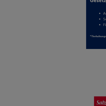
Gesetz
A
S
F
*Tierhaltung