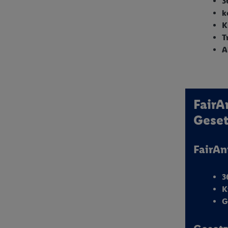
3
k
K
T
A
FairA
Geset
FairA
3
K
G