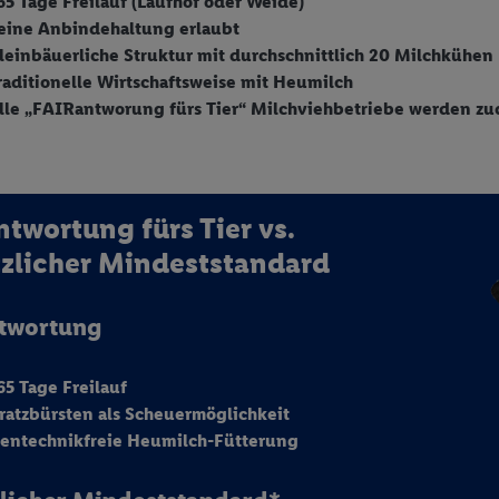
65 Tage Freilauf (Laufhof oder Weide)
eine Anbindehaltung erlaubt
leinbäuerliche Struktur mit durchschnittlich 20 Milchkühen
raditionelle Wirtschaftsweise mit Heumilch
lle „FAIRantworung fürs Tier“ Milchviehbetriebe werden z
ntwortung fürs Tier vs.
zlicher Mindeststandard
ntwortung
65 Tage Freilauf
ratzbürsten als Scheuermöglichkeit
entechnikfreie Heumilch-Fütterung