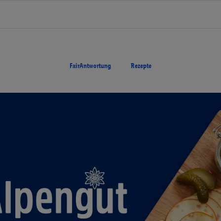
FairAntwortung
Rezepte