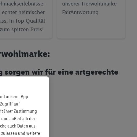
hmackserlebnisse -
unserer Tierwohlmarke
 echter heimischer
FairAntwortung
ss, in Top Qualität
zum spitzen Preis!
rwohlmarke:
 sorgen wir für eine artgerechte
terung.
und unserer App
Zugriff auf
mit Ihrer Zustimmung
b und außerhalb der
ecke auch Daten aus
 zulassen und weitere