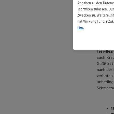
Angaben zu den Datenve
Techniken zulassen. Du
Milc
Zwecken zu. Weitere Inf
mit Wirkung für die Zuk
Bei den „
hier.
Anbindeh
Jahr Frei
mit durch
Tier-Bez
auch Krat
Gefüttert
nach der 
verboten 
unbedingt
Schmerza
1