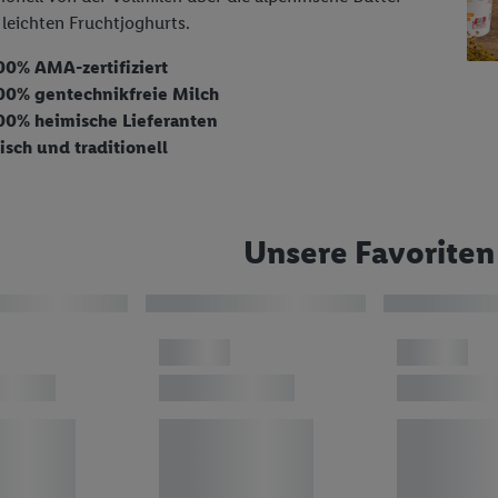
u leichten Fruchtjoghurts.
00% AMA-zertifiziert
00% gentechnikfreie Milch
00% heimische Lieferanten
risch und traditionell
Unsere Favoriten 