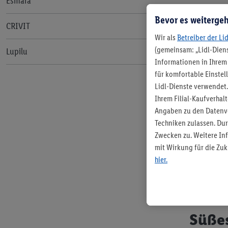
Esmara
Back to school
Bevor es weitergeh
Halloween
CRIVIT
In welc
Wir als
Betreiber der Li
Halloween-Kürbis schnitzen
Weihnachten
Functional Training
(gemeinsam: „Lidl-Diens
Von lakto
Lupilu
Informationen in Ihrem 
einige an
Silvester
Tipps von einer Fitnesstrainerin
für komfortable Einstel
Beispiel
F
Lidl-Dienste verwendet.
vereinzel
Ihrem Filial-Kaufverha
Du kannst
Angaben zu den Datenve
richtig g
Techniken zulassen. Du
Unverträg
Zwecken zu. Weitere Inf
oder fruch
mit Wirkung für die Zuk
Laktose. 
hier.
Zutatenli
Süßes