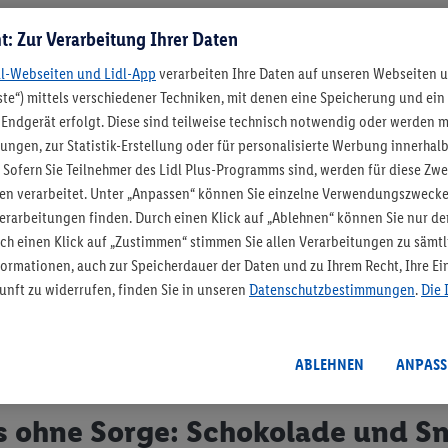
t: Zur Verarbeitung Ihrer Daten
hen Süßigkeiten steckt keine Laktose?
dl-Webseiten und Lidl-App
verarbeiten Ihre Daten auf unseren Webseiten 
te“) mittels verschiedener Techniken, mit denen eine Speicherung und ein 
sefreier Schokolade mal abgesehen, gibt es noch
Endgerät erfolgt. Diese sind teilweise technisch notwendig oder werden 
dere Süßigkeiten ohne Laktose. Dazu gehören zum
lungen, zur Statistik-Erstellung oder für personalisierte Werbung innerhal
ruchtgummi, Lakritz oder Lollis
(es gibt auch
 Sofern Sie Teilnehmer des Lidl Plus-Programms sind, werden für diese Zw
t Sorten mit Laktose, am besten Zutatenliste prüfen)
.
lten verarbeitet. Unter „Anpassen“ können Sie einzelne Verwendungszwecke
 aber auch einige laktosefreier Snacks kaufen, die
rarbeitungen finden. Durch einen Klick auf „Ablehnen“ können Sie nur de
ut schmecken und die du auch mit einer
rch einen Klick auf „Zustimmen“ stimmen Sie allen Verarbeitungen zu säm
lichkeit naschen darfst. Ob mit knackigen Nüssen
ormationen, auch zur Speicherdauer der Daten und zu Ihrem Recht, Ihre Ein
tiger Füllung – viele gibt es mittlerweile ohne
unft zu widerrufen, finden Sie in unseren
Datenschutzbestimmungen
.
Die 
Also einfach die Augen offenhalten und auf die
ste achten.
ABLEHNEN
ANPASS
 ohne Sorge: Schokolade und Sn