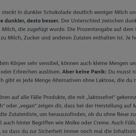
steckt in dunkler Schokolade deutlich weniger Milch un
Je dunkler, desto besser.
Der Unterschied zwischen dunkl
Milch, die zugefügt wurde. Die Prozentangabe auf dem Et
 zu Milch, Zucker und anderen Zutaten enthalten ist. Je 
dein Körper sehr sensibel, können auch kleine Mengen 
 oder Erbrechen auslösen.
Aber keine Panik:
Du musst ni
ch gibt es jede Menge Alternativen ohne Laktose, die du 
ren auf alle Fälle Produkte, die mit „laktosefrei“ gekenn
ch“ oder „vegan“ zeigen dir, dass bei der Herstellung auf 
 die Zutatenliste, um herauszufinden, ob du ohne Reue zu
 auch hinter Begriffen wie Molke oder Creme. Auch Füll
, so dass du zur Sicherheit immer noch mal die Inhaltssto