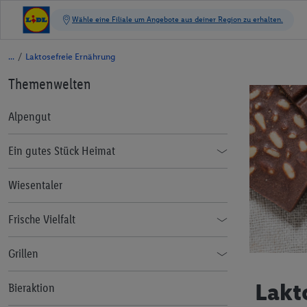
/
Laktosefreie Ernährung
Themenwelten
Alpengut
Ein gutes Stück Heimat
Foodblogger Inspiration
Wiesentaler
Frische Vielfalt
Der Weg vom Feld in die Filiale
Grillen
Ernährungsexpertin erklärt
Welcher Grill passt zu mir
Lakt
Bieraktion