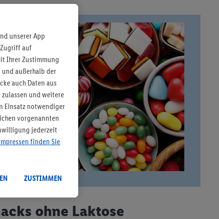
und unserer App
Zugriff auf
mit Ihrer Zustimmung
b und außerhalb der
ecke auch Daten aus
 zulassen und weitere
n Einsatz notwendiger
tlichen vorgenannten
willigung jederzeit
Impressen finden Sie
EN
ZUSTIMMEN
acks ohne Laktose