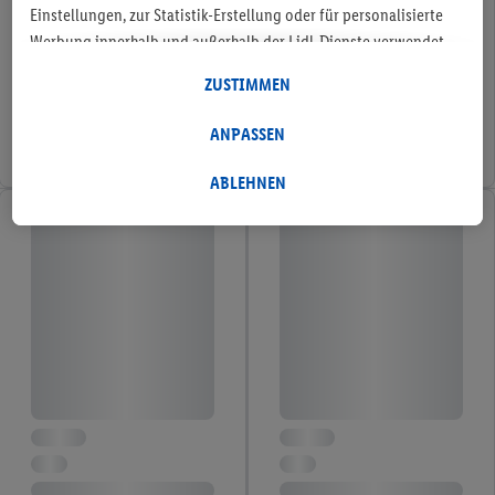
Einstellungen, zur Statistik-Erstellung oder für personalisierte
Werbung innerhalb und außerhalb der Lidl-Dienste verwendet.
Sofern Sie Teilnehmer des Lidl Plus-Programms sind, werden für
ZUSTIMMEN
diese Zwecke auch Daten aus Ihrem Filial-Kaufverhalten
verarbeitet. Unter „Anpassen“ können Sie einzelne
ANPASSEN
Verwendungszwecke zulassen und weitere Angaben zu den
Datenverarbeitungen finden. Durch einen Klick auf „Ablehnen“
ABLEHNEN
können Sie nur den Einsatz notwendiger Techniken zulassen.
Durch einen Klick auf „Zustimmen“ stimmen Sie allen
Verarbeitungen zu sämtlichen vorgenannten Zwecken zu.
Weitere Informationen, auch zur Speicherdauer der Daten und
zu Ihrem Recht, Ihre Einwilligung jederzeit mit Wirkung für die
Zukunft zu widerrufen, finden Sie in unseren
Datenschutzbestimmungen
.
Die Impressen finden Sie hier.