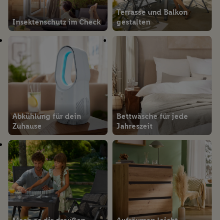
Terrasse und Balkon
Insektenschutz im Check
gestalten
Abkühlung für dein
Bettwäsche für jede
Zuhause
Jahreszeit