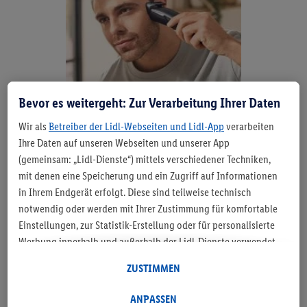
Bevor es weitergeht: Zur Verarbeitung Ihrer Daten
Wir als
Betreiber der Lidl-Webseiten und Lidl-App
verarbeiten
Ihre Daten auf unseren Webseiten und unserer App
(gemeinsam: „Lidl-Dienste“) mittels verschiedener Techniken,
So kommt dein Bart durch
mit denen eine Speicherung und ein Zugriff auf Informationen
den Sommer
in Ihrem Endgerät erfolgt. Diese sind teilweise technisch
notwendig oder werden mit Ihrer Zustimmung für komfortable
Einstellungen, zur Statistik-Erstellung oder für personalisierte
Ganz schön warm, so ein Bart – also im Sommer
Werbung innerhalb und außerhalb der Lidl-Dienste verwendet.
einfach abrasieren? Von wegen! Dein Bart ist nicht nur
Sofern Sie Teilnehmer des Lidl Plus-Programms sind, werden für
dein persönliches Style-Statement, sondern bietet
ZUSTIMMEN
diese Zwecke auch Daten aus Ihrem Filial-Kaufverhalten
auch zusätzlichen UV-Schutz für dein Gesicht. Genau
verarbeitet. Unter „Anpassen“ können Sie einzelne
wie Kopfhaare benötigt dein Barthaar im Sommer viel
ANPASSEN