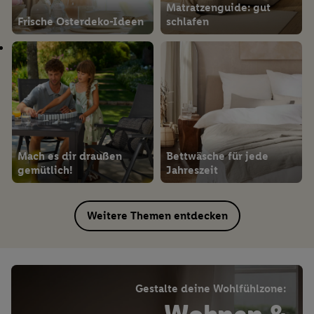
Matratzenguide: gut
Frische Osterdeko-Ideen
schlafen
Mach es dir draußen
Bettwäsche für jede
gemütlich!
Jahreszeit
Weitere Themen entdecken
Gestalte deine Wohlfühlzone: