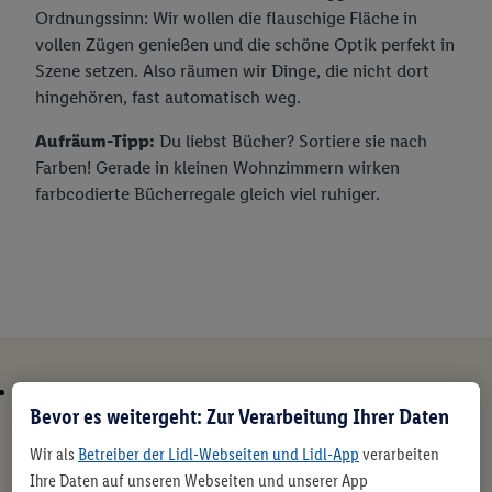
Ordnungssinn: Wir wollen die flauschige Fläche in
vollen Zügen genießen und die schöne Optik perfekt in
Szene setzen. Also räumen wir Dinge, die nicht dort
hingehören, fast automatisch weg.
Aufräum-Tipp:
Du liebst Bücher? Sortiere sie nach
Farben! Gerade in kleinen Wohnzimmern wirken
farbcodierte Bücherregale gleich viel ruhiger.
Bevor es weitergeht: Zur Verarbeitung Ihrer Daten
Wir als
Betreiber der Lidl-Webseiten und Lidl-App
verarbeiten
Ihre Daten auf unseren Webseiten und unserer App