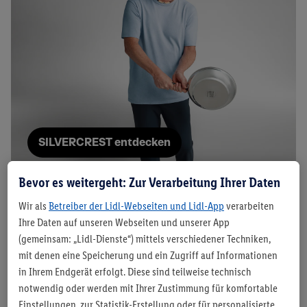
SILVERCREST entdecken
Bevor es weitergeht: Zur Verarbeitung Ihrer Daten
Wir als
Betreiber der Lidl-Webseiten und Lidl-App
verarbeiten
Deine Küche – das Herz deines
Ihre Daten auf unseren Webseiten und unserer App
Zuhauses.
(gemeinsam: „Lidl-Dienste“) mittels verschiedener Techniken,
mit denen eine Speicherung und ein Zugriff auf Informationen
in Ihrem Endgerät erfolgt. Diese sind teilweise technisch
Ob der erste Kaffee am Morgen oder die letzte
notwendig oder werden mit Ihrer Zustimmung für komfortable
Mahlzeit des Tages: In der Küche erwacht das
Einstellungen, zur Statistik-Erstellung oder für personalisierte