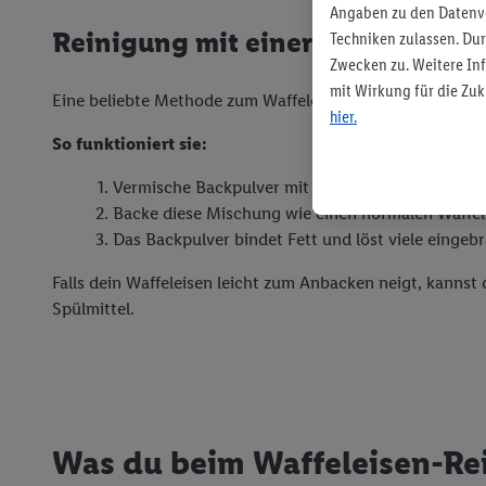
Angaben zu den Datenve
Reinigung mit einer Reinigungsw
Techniken zulassen. Du
Zwecken zu. Weitere Inf
mit Wirkung für die Zuk
Eine beliebte Methode zum Waffeleisen reinigen ist die 
hier.
So funktioniert sie:
Vermische Backpulver mit etwas Wasser zu einer 
Backe diese Mischung wie einen normalen Waffelt
Das Backpulver bindet Fett und löst viele eingeb
Falls dein Waffeleisen leicht zum Anbacken neigt, kanns
Spülmittel.
Was du beim Waffeleisen-Rei