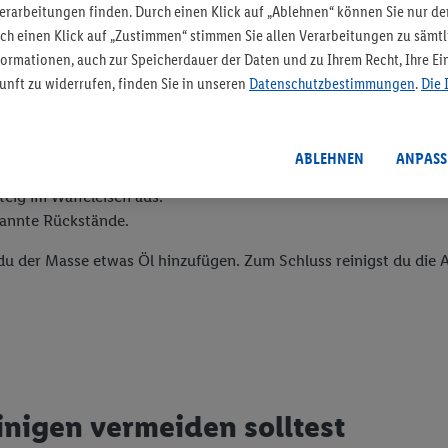
rarbeitungen finden. Durch einen Klick auf „Ablehnen“ können Sie nur de
affel
rch einen Klick auf „Zustimmen“ stimmen Sie allen Verarbeitungen zu säm
ormationen, auch zur Speicherdauer der Daten und zu Ihrem Recht, Ihre Ein
unft zu widerrufen, finden Sie in unseren
Datenschutzbestimmungen
.
Die 
sogenannte Reinigungswaffel.
ABLEHNEN
ANPASS
zähflüssigen Masse.
eig im Waffeleisen aus.
rannte Rückstände.
t du der Masse etwas Öl hinzufügen. Zum Schluss reinigst du di
nigen vermeiden solltest