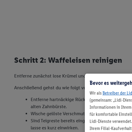
Schritt 2: Waffeleisen reinigen
Entferne zunächst lose Krümel und Fett mit Küchenpapier
Bevor es weitergeh
Anschließend gehst du wie folgt vor:
Wir als
Betreiber der Li
Entferne hartnäckige Rückstände mit einer weich
(gemeinsam: „Lidl-Diens
alten Zahnbürste.
Informationen in Ihrem 
Wische gelöste Verschmutzungen anschließend m
für komfortable Einstel
Sind Teigreste bereits eingetrocknet, gib etwas 
Lidl-Dienste verwendet.
lasse es kurz einwirken.
Ihrem Filial-Kaufverha