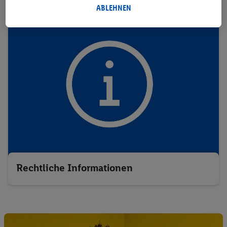
Datenverarbeitungen finden. Durch einen Klick auf „Ablehnen“
ABLEHNEN
können Sie nur den Einsatz notwendiger Techniken zulassen.
Durch einen Klick auf „Zustimmen“ stimmen Sie allen
Verarbeitungen zu sämtlichen vorgenannten Zwecken zu.
Weitere Informationen, auch zur Speicherdauer der Daten und
zu Ihrem Recht, Ihre Einwilligung jederzeit mit Wirkung für die
Zukunft zu widerrufen, finden Sie in unseren
Datenschutzbestimmungen
.
Die Impressen finden Sie hier.
Rechtliche Informationen