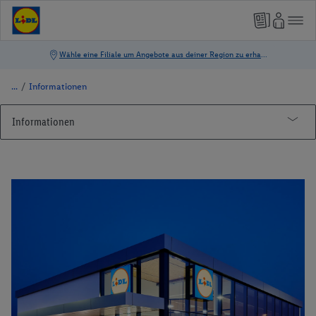
/
Informationen
Informationen
Filialen und Öffnungszeiten
Informationen zu Lidl
Filialsuche
Rund um die Filiale
Newsletter
Wiedereröffnungen
Flugblatt
Neueröffnungen
Kundenbefragung
Sicherheitsdatenblatt
Teilnahmebedingungen Filialbewertung