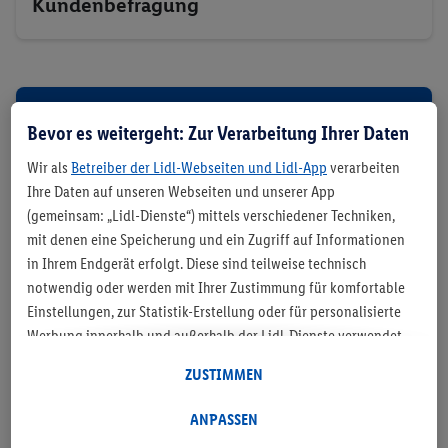
Kundenbefragung
Bevor es weitergeht: Zur Verarbeitung Ihrer Daten
Wir als
Betreiber der Lidl-Webseiten und Lidl-App
verarbeiten
Ihre Daten auf unseren Webseiten und unserer App
(gemeinsam: „Lidl-Dienste“) mittels verschiedener Techniken,
mit denen eine Speicherung und ein Zugriff auf Informationen
in Ihrem Endgerät erfolgt. Diese sind teilweise technisch
notwendig oder werden mit Ihrer Zustimmung für komfortable
Einstellungen, zur Statistik-Erstellung oder für personalisierte
Werbung innerhalb und außerhalb der Lidl-Dienste verwendet.
Sofern Sie Teilnehmer des Lidl Plus-Programms sind, werden für
ZUSTIMMEN
diese Zwecke auch Daten aus Ihrem Filial-Kaufverhalten
Sicherheitsdatenblatt
verarbeitet. Unter „Anpassen“ können Sie einzelne
ANPASSEN
Verwendungszwecke zulassen und weitere Angaben zu den