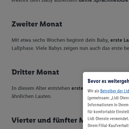
Zweiter Monat
Mit etwa sechs Wochen beginnt dein Baby,
erste L
Lallphase. Viele Babys zeigen nun auch das erste b
Dritter Monat
Bevor es weitergeh
In diesem Alter entstehen
erste Kehllaute
. Die Zun
Wir als
Betreiber der Li
ähnlichen Lauten.
(gemeinsam: „Lidl-Diens
Informationen in Ihrem 
für komfortable Einstel
Vierter und fünfter Monat
Lidl-Dienste verwendet.
Ihrem Filial-Kaufverha