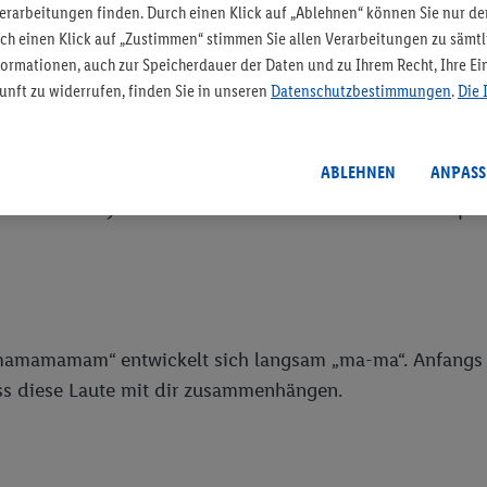
rarbeitungen finden. Durch einen Klick auf „Ablehnen“ können Sie nur de
s beginnt zu lachen, zu juchzen und scheinbar mit dir zu
rch einen Klick auf „Zustimmen“ stimmen Sie allen Verarbeitungen zu säm
ormationen, auch zur Speicherdauer der Daten und zu Ihrem Recht, Ihre Ein
unft zu widerrufen, finden Sie in unseren
Datenschutzbestimmungen
.
Die 
ABLEHNEN
ANPASS
ase
. Dein Baby reiht nun Silben aneinander – zum Beispiel 
mamamamam“ entwickelt sich langsam „ma-ma“. Anfangs h
ass diese Laute mit dir zusammenhängen.