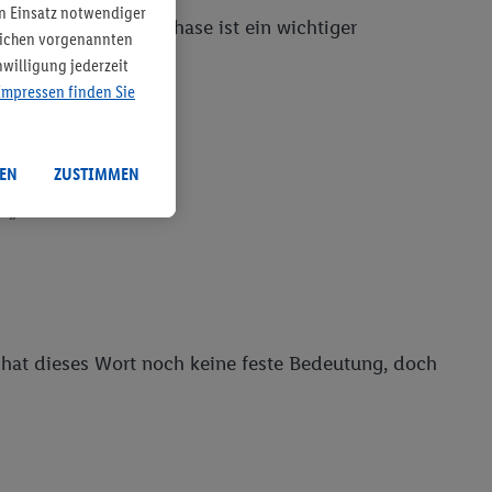
n Einsatz notwendiger
 „sprechen“. Diese Phase ist ein wichtiger
tlichen vorgenannten
willigung jederzeit
Impressen finden Sie
EN
ZUSTIMMEN
„lalalala“.
at dieses Wort noch keine feste Bedeutung, doch