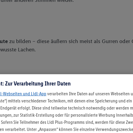
aute
zu bilden – diese äußern sich meist als Gurren oder
ewusste Lachen.
t: Zur Verarbeitung Ihrer Daten
ge bewegt sich stärker im hinteren Mundbereich und aus 
dl-Webseiten und Lidl-App
verarbeiten Ihre Daten auf unseren Webseiten 
te“) mittels verschiedener Techniken, mit denen eine Speicherung und ein 
Endgerät erfolgt. Diese sind teilweise technisch notwendig oder werden 
lungen, zur Statistik-Erstellung oder für personalisierte Werbung innerhal
 Sofern Sie Teilnehmer des Lidl Plus-Programms sind, werden für diese Zw
lten verarbeitet. Unter „Anpassen“ können Sie einzelne Verwendungszwecke