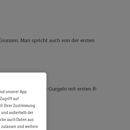
 Grunzen. Man spricht auch von der ersten
dem Gurren wird ein Gurgeln mit ersten R-
und unserer App
Zugriff auf
mit Ihrer Zustimmung
b und außerhalb der
ecke auch Daten aus
 zulassen und weitere