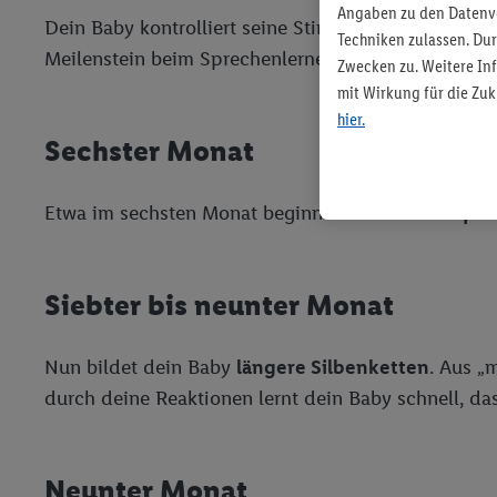
Angaben zu den Datenve
Dein Baby kontrolliert seine Stimme immer besser. E
Techniken zulassen. Du
Meilenstein beim Sprechenlernen.
Zwecken zu. Weitere Inf
mit Wirkung für die Zuk
hier.
Sechster Monat
Etwa im sechsten Monat beginnt die
zweite Lallph
Siebter bis neunter Monat
Nun bildet dein Baby
längere Silbenketten
. Aus „
durch deine Reaktionen lernt dein Baby schnell, d
Neunter Monat