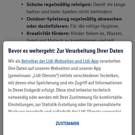
Schuhe regelmäßig reinigen:
Damit sie lange
halten und beim Spielen nicht behindern.
Outdoor-Spielzeug regelmäßig abwaschen
oder desinfizieren:
Für die nötige Hygiene.
Kreativität fördern:
Kinder lieben es, Wasser,
Sand und Matsch zu kombinieren und mit
ihnen fantasievolle Geschichten auszuspielen.
Bevor es weitergeht: Zur Verarbeitung Ihrer Daten
Wir als
Betreiber der Lidl-Webseiten und Lidl-App
verarbeiten
Ihre Daten auf unseren Webseiten und unserer App
(gemeinsam: „Lidl-Dienste“) mittels verschiedener Techniken,
Toben, matschen und
mit denen eine Speicherung und ein Zugriff auf Informationen
in Ihrem Endgerät erfolgt. Diese sind teilweise technisch
entdecken
notwendig oder werden mit Ihrer Zustimmung für komfortable
Einstellungen, zur Statistik-Erstellung oder für personalisierte
Regen und Matsch sind kein Grund, drinnen zu
Werbung innerhalb und außerhalb der Lidl-Dienste verwendet.
bleiben.
Matschhosen, Regenhosen für Kinder,
Sofern Sie Teilnehmer des Lidl Plus-Programms sind, werden für
ZUSTIMMEN
Gummistiefel
und die passenden
Outdoor-
diese Zwecke auch Daten aus Ihrem Filial-Kaufverhalten
verarbeitet. Unter „Anpassen“ können Sie einzelne
Spielzeuge für Kinder
machen es möglich, dass