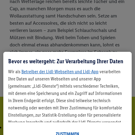
nach Wetterlage reichen bereits leichte Tücher und ein
Cap, an manchen Morgen muss es auch die
Wollausstattung samt Handschuhen sein. Setze am
besten auf Accessoires, die sich nicht so leicht
verlieren lassen – zum Beispiel Schlauchschals und
Mützen mit Bindung. Weil beim Toben und Spielen
doch einmal etwas abhandenkommen kann, lohnt es
sich immer, ein paar mehr Exemplare im Schrank zu
haben.
Bevor es weitergeht: Zur Verarbeitung Ihrer Daten
Wir als
Betreiber der Lidl-Webseiten und Lidl-App
verarbeiten
Ihre Daten auf unseren Webseiten und unserer App
(gemeinsam: „Lidl-Dienste“) mittels verschiedener Techniken,
mit denen eine Speicherung und ein Zugriff auf Informationen
in Ihrem Endgerät erfolgt. Diese sind teilweise technisch
Noch mehr Inspiration
notwendig oder werden mit Ihrer Zustimmung für komfortable
Einstellungen, zur Statistik-Erstellung oder für personalisierte
Werbung innerhalb und außerhalb der Lidl-Dienste verwendet.
Sofern Sie Teilnehmer des Lidl Plus-Programms sind, werden für
ZUSTIMMEN