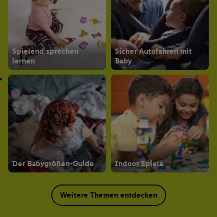
Spielend sprechen
Sicher Autofahren mit
lernen
Baby
Der Babygrößen-Guide
Indoor Spiele
Weitere Themen entdecken