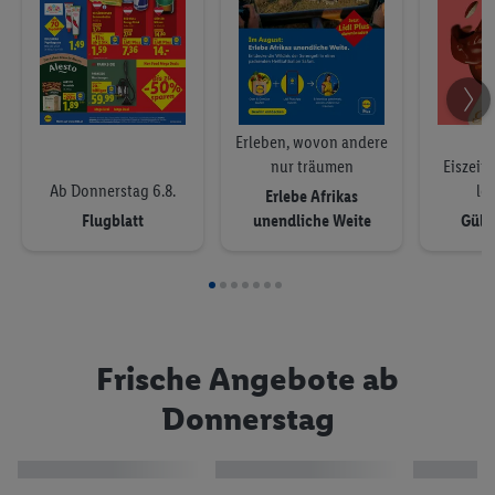
Traumurlaub buchen bei
Erleben, wovon andere
Lidl Reisen!
nur träumen
Eiszeit 
Ab Donnerstag 6.8.
loh
Erlebe Afrikas
Ab Do. 6.8. bis Sa. 8.8.
Flugblatt
unendliche Weite
Gülti
Parkside® Du packst das!
Ab Do. 6.8. bis Sa. 8.8.
Frische Angebote ab
Donnerstag
Wohnen & Einrichtung