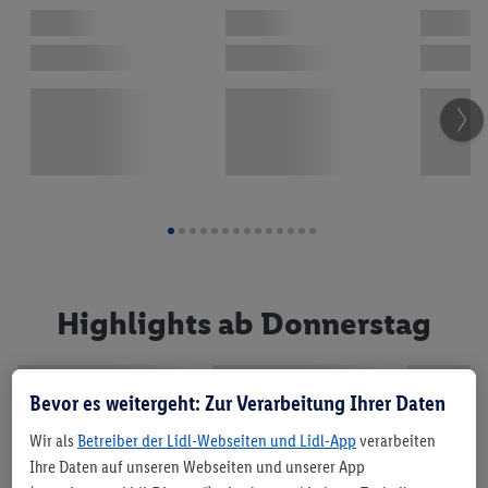
Ab Do. 6.8. bis Sa. 8.8.
Mode & Accessoires
Jetzt abonnieren
Highlights ab Donnerstag
Lidl Flugblatt per
Im Aufsteller erhältlich
WhatsApp
Bevor es weitergeht: Zur Verarbeitung Ihrer Daten
Wir als
Betreiber der Lidl-Webseiten und Lidl-App
verarbeiten
Ihre Daten auf unseren Webseiten und unserer App