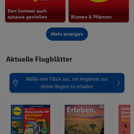
Den Sommer auch
zuhause genießen
Blumen & Pflanzen
Ab Do. 6.8. bis Sa. 8.8.
Restlküche: Einfach & Schnell
Mehr anzeigen
Aktuelle Flugblätter
Wähle eine Filiale aus, um Angebote aus
deiner Region zu erhalten
Mega Deals
Lidl Rezepte
Lidl Reisen
Ab Do. 6.8. bis Sa. 8.8.